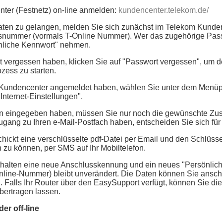
ter (Festnetz) on-line anmelden:
kundencenter.telekom.de/
ten zu gelangen, melden Sie sich zunächst im Telekom Kunden
nummer (vormals T-Online Nummer). Wer das zugehörige Pass
nliche Kennwort" nehmen.
 vergessen haben, klicken Sie auf "Passwort vergessen", um 
zess zu starten.
Kundencenter angemeldet haben, wählen Sie unter dem Menüp
"Internet-Einstellungen".
n eingegeben haben, müssen Sie nur noch die gewünschte Zust
ang zu Ihren e-Mail-Postfach haben, entscheiden Sie sich für
hickt eine verschlüsselte pdf-Datei per Email und den Schlüsse
 zu können, per SMS auf Ihr Mobiltelefon.
halten eine neue Anschlusskennung und ein neues "Persönlich
ine-Nummer) bleibt unverändert. Die Daten können Sie ansch
. Falls Ihr Router über den EasySupport verfügt, können Sie d
bertragen lassen.
der off-line