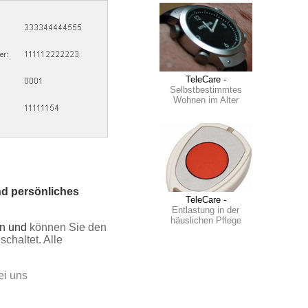
TeleCare -
Selbstbestimmtes
Wohnen im Alter
nd persönliches
TeleCare -
Entlastung in der
häuslichen Pflege
en und
können Sie den
chaltet. Alle
ei uns