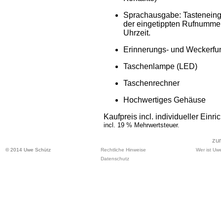
Sprachausgabe: Tasteneing
der eingetippten Rufnummer
Uhrzeit.
Erinnerungs- und Weckerfun
Taschenlampe (LED)
Taschenrechner
Hochwertiges Gehäuse
Kaufpreis
incl. individueller Einr
incl. 19 % Mehrwertsteuer.
zur
© 2014 Uwe Schütz
Rechtliche Hinweise
Wer ist Uw
Datenschutz