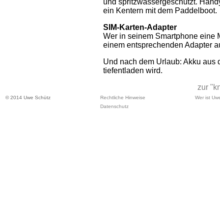
und spritzwassergeschützt. Hand
ein Kentern mit dem Paddelboot.
SIM-Karten-Adapter
Wer in seinem Smartphone eine Mi
einem entsprechenden Adapter au
Und nach dem Urlaub: Akku aus 
tiefentladen wird.
zur "k
© 2014 Uwe Schütz
Rechtliche Hinweise
Wer ist Uw
Datenschutz