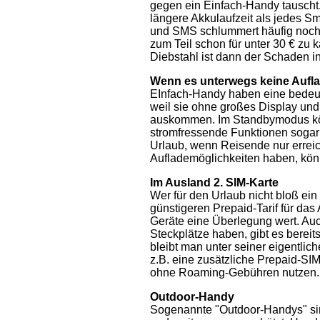
gegen ein Einfach-Handy tauscht. E
längere Akkulaufzeit als jedes S
und SMS schlummert häufig noch i
zum Teil schon für unter 30 € zu 
Diebstahl ist dann der Schaden in
Wenn es unterwegs keine Aufla
EInfach-Handy haben eine bedeut
weil sie ohne großes Display und
auskommen.
Im Standbymodus k
stromfressende Funktionen soga
Urlaub, wenn Reisende nur errei
Auflademöglichkeiten haben, könn
Im Ausland 2. SIM-Karte
Wer für den Urlaub nicht bloß ein
günstigeren Prepaid-Tarif für das
Geräte eine Überlegung wert. Au
Steckplätze haben, gibt es berei
bleibt man unter seiner eigentli
z.B. eine zusätzliche Prepaid-SI
ohne Roaming-Gebühren nutzen.
Outdoor-Handy
Sogenannte "Outdoor-Handys"
s