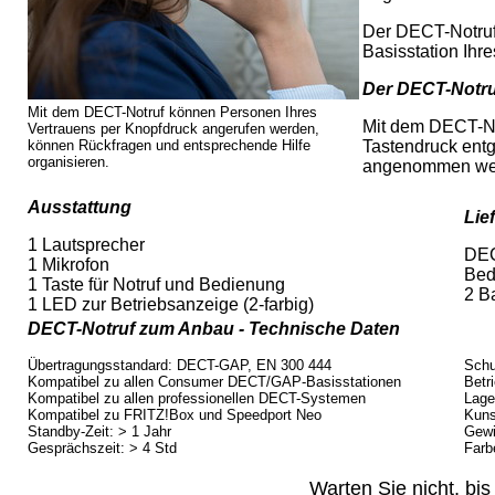
Der DECT-Notruf
Basisstation Ihr
Der DECT-Notruf
Mit dem DECT-Notruf können Personen Ihres
Mit dem DECT-No
Vertrauens per Knopfdruck angerufen werden,
können Rückfragen und entsprechende Hilfe
Tastendruck ent
organisieren.
angenommen werd
Ausstattung
Lie
1 Lautsprecher
DEC
1 Mikrofon
Bed
1 Taste für Notruf und Bedienung
2 B
1 LED zur Betriebsanzeige (2-farbig)
DECT-Notruf zum Anbau - Technische Daten
Übertragungsstandard: DECT-GAP, EN 300 444
Schu
Kompatibel zu allen Consumer DECT/GAP-Basisstationen
Betr
Kompatibel zu allen professionellen DECT-Systemen
Lage
Kompatibel zu FRITZ!Box und Speedport Neo
Kuns
Standby-Zeit: > 1 Jahr
Gewi
Gesprächszeit: > 4 Std
Farb
Warten Sie nicht, bis